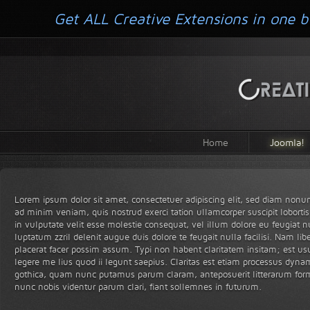
Get ALL Creative Extensions in one b
Home
Joomla!
Lorem ipsum dolor sit amet, consectetuer adipiscing elit, sed diam non
ad minim veniam, quis nostrud exerci tation ullamcorper suscipit loborti
in vulputate velit esse molestie consequat, vel illum dolore eu feugiat nu
luptatum zzril delenit augue duis dolore te feugait nulla facilisi. Nam 
placerat facer possim assum. Typi non habent claritatem insitam; est usus
legere me lius quod ii legunt saepius. Claritas est etiam processus dy
gothica, quam nunc putamus parum claram, anteposuerit litterarum form
nunc nobis videntur parum clari, fiant sollemnes in futurum.